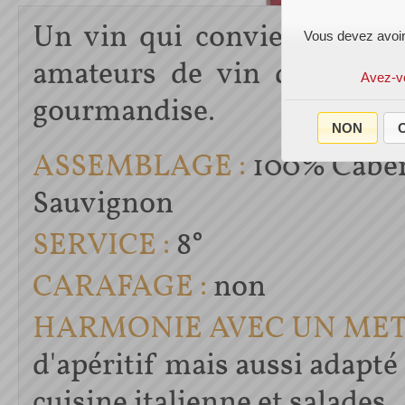
Un vin qui conviendra à t
Vous devez avoir
amateurs de vin de plaisi
Avez-v
gourmandise.
NON
O
ASSEMBLAGE :
100% Cabe
Sauvignon
SERVICE :
8°
CARAFAGE :
non
HARMONIE AVEC UN MET 
d'apéritif mais aussi adapté 
cuisine italienne et salades