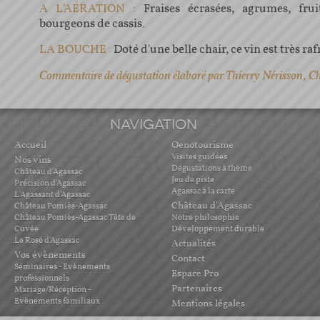
A L'AÉRATION :
Fraises écrasées, agrumes, frui
bourgeons de cassis.
LA BOUCHE :
Doté d'une belle chair, ce vin est très raf
Commentaire de dégustation élaboré par Thierry Nérisson, C
NAVIGATION
Accueil
Oenotourisme
Visites guidées
Nos vins
Dégustations à thème
Château d'Agassac
Jeu de piste
Précision d'Agassac
Agassac à la carte
L'Agassant d'Agassac
Château d'Agassac
Château Pomiès-Agassac
Château Pomiès-Agassac Tête de
Notre philosophie
Cuvée
Développement durable
Le Rosé d'Agassac
Actualités
Vos évènements
Contact
Séminaires - Evènements
Espace Pro
professionnels
Partenaires
Mariage/Réception -
Evènements familiaux
Mentions légales