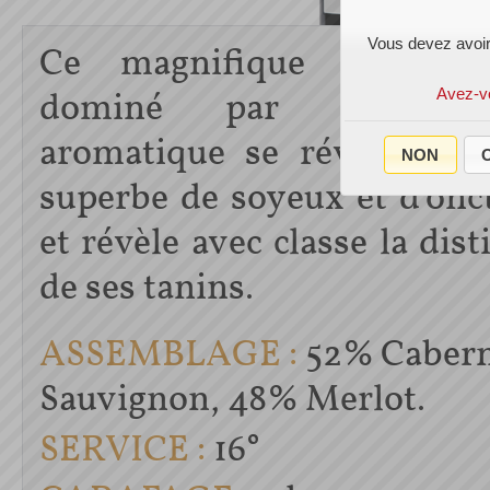
Vous devez avoir
Ce magnifique Agassac
dominé par sa puis
Avez-v
aromatique se révèle fina
NON
O
superbe de soyeux et d'onc
et révèle avec classe la dist
de ses tanins.
ASSEMBLAGE :
52% Cabern
Sauvignon, 48% Merlot.
SERVICE :
16°