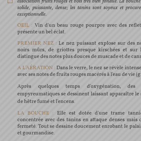
association fruits rouges et bois très bien fondue. La bouche 
solide, puissante, dense; les tanins sont soyeux et procu
exceptionnelle.
OEIL :
Vin d'un beau rouge pourpre avec des reflet
présente un bel éclat.
PREMIER NEZ :
Le nez puissant explose sur des no
noirs mûrs, de griottes presque kirschées et sur 
distingue des notes plus douces de muscade et de cann
A L'AÉRATION :
Dans le verre, le nez se révèle intens
avec ses notes de fruits rouges macérés à l'eau de vie (gr
Après quelques temps d'oxygénation, des 
empyreumatiques se dessinent laissant apparaître le s
de hêtre fumé et l'encens.
LA BOUCHE :
Elle est dotée d'une trame tanni
concentrée avec des tanins en attaque denses mais
fermeté. Tout se dessine doucement enrobant le palai
et gourmandise.