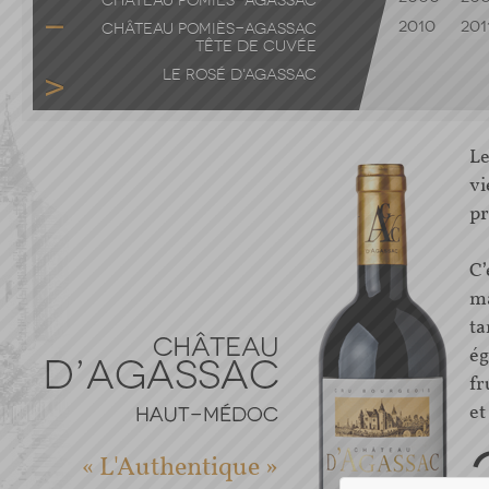
CHÂTEAU POMIÈS-AGASSAC
2010
201
CHÂTEAU POMIÈS-AGASSAC
TÊTE DE CUVÉE
LE ROSÉ D'AGASSAC
Le
vi
pr
C’
ma
ta
ég
fr
et
« L'Authentique »