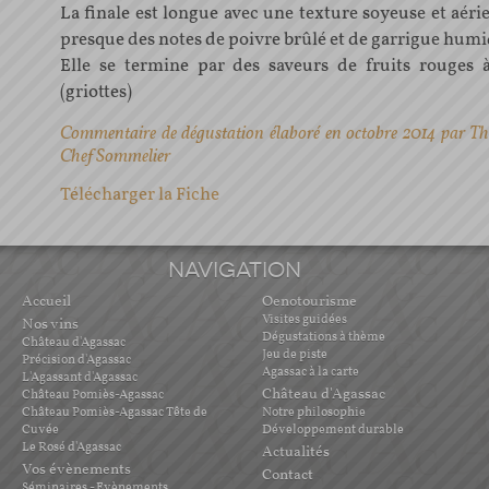
La finale est longue avec une texture soyeuse et aéri
presque des notes de poivre brûlé et de garrigue humi
Elle se termine par des saveurs de fruits rouges à
(griottes)
Commentaire de dégustation élaboré en octobre 2014 par Th
Chef Sommelier
Télécharger la Fiche
NAVIGATION
Accueil
Oenotourisme
Visites guidées
Nos vins
Dégustations à thème
Château d'Agassac
Jeu de piste
Précision d'Agassac
Agassac à la carte
L'Agassant d'Agassac
Château d'Agassac
Château Pomiès-Agassac
Château Pomiès-Agassac Tête de
Notre philosophie
Cuvée
Développement durable
Le Rosé d'Agassac
Actualités
Vos évènements
Contact
Séminaires - Evènements