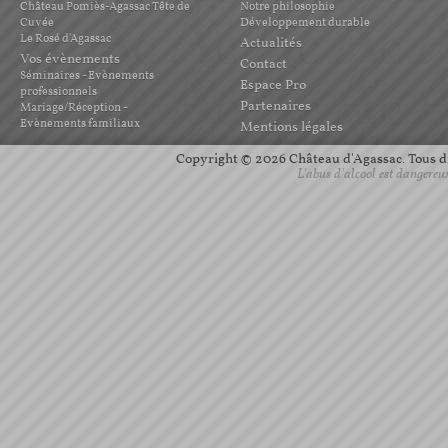
Château Pomiès-Agassac Tête de
Notre philosophie
Cuvée
Développement durable
Le Rosé d'Agassac
Actualités
Vos évènements
Contact
Séminaires - Evènements
Espace Pro
professionnels
Partenaires
Mariage/Réception -
Evènements familiaux
Mentions légales
Copyright © 2026 Château d'Agassac. Tous dro
L'abus d'alcool est dangereu