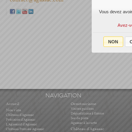
contact@agassac.com
Vous devez avoir
Avez-v
NON
O
NAVIGATION
Accueil
Oenotourisme
Visites guidées
Nos vins
Dégustations à thème
Château d'Agassac
Jeu de piste
Précision d'Agassac
Agassac à la carte
L'Agassant d'Agassac
Château d'Agassac
Château Pomiès-Agassac