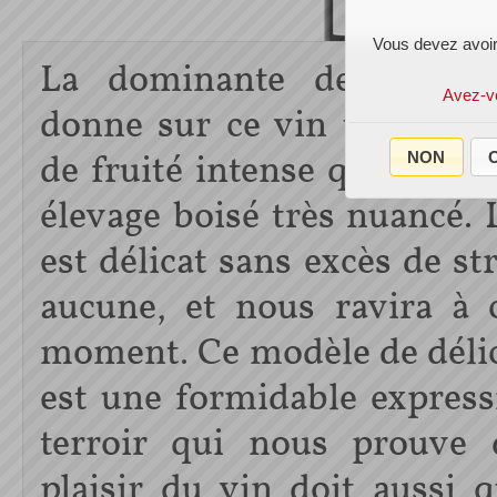
Vous devez avoir
La dominante de Merlo
Avez-v
donne sur ce vin une impr
de fruité intense que comp
NON
O
élevage boisé très nuancé. 
est délicat sans excès de st
aucune, et nous ravira à 
moment. Ce modèle de déli
est une formidable expres
terroir qui nous prouve 
plaisir du vin doit aussi 