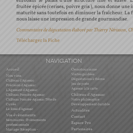
enrobant le palais d'une structure fine et suave.
fruitée épicée (cerises, poivre gris ), nous donne une
maturité sans toutefois en diminuer la fraîcheur. La f
nous laisse une impression de grande gourmandise.
Commentaire de dégustation élaboré par Thierry Nérisson, C
Télécharger la Fiche
NAVIGATION
Accueil
Oenotourisme
Visites guidées
Nos vins
Dégustations à thème
Château d'Agassac
Jeu de piste
Précision d'Agassac
Agassac à la carte
L'Agassant d'Agassac
Château d'Agassac
Château Pomiès-Agassac
Château Pomiès-Agassac Tête de
Notre philosophie
Cuvée
Développement durable
Le Rosé d'Agassac
Actualités
Vos évènements
Contact
Séminaires - Evènements
Espace Pro
professionnels
Partenaires
Mariage/Réception -