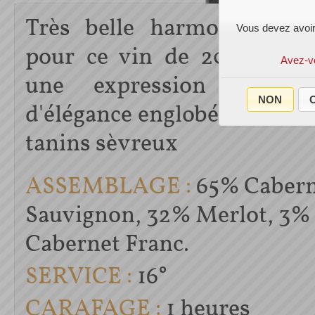
Très belle harmonie d'en
Vous devez avoir
pour ce vin de 2002 qui t
Avez-v
une expression de ra
NON
O
d'élégance englobée dans d
tanins sèvreux
ASSEMBLAGE :
65% Cabern
Sauvignon, 32% Merlot, 3%
Cabernet Franc.
SERVICE :
16°
CARAFAGE :
1 heures