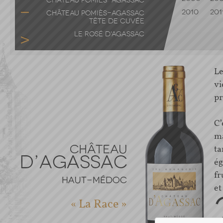
CHÂTEAU POMIÈS-AGASSAC
2010
201
CHÂTEAU POMIÈS-AGASSAC
TÊTE DE CUVÉE
LE ROSÉ D'AGASSAC
Le
vi
pr
C’
ma
ta
ég
fr
et
« La Race »