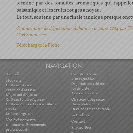
termine par des tonalités aromatiques qui rappellen
balsamique et les fruits rouges à noyau.
Le tout, soutenu par une finale tannique presque onct
Commentaire de dégustation élaboré en octobre 2014 par Th
Chef Sommelier
Télécharger la Fiche
NAVIGATION
Accueil
Oenotourisme
Visites guidées
Nos vins
Dégustations à thème
Château d'Agassac
Jeu de piste
Précision d'Agassac
Agassac à la carte
L'Agassant d'Agassac
Château d'Agassac
Château Pomiès-Agassac
Château Pomiès-Agassac Tête de
Notre philosophie
Cuvée
Développement durable
Le Rosé d'Agassac
Actualités
Vos évènements
Contact
Séminaires - Evènements
Espace Pro
professionnels