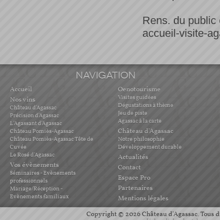
Rens. du public e
accueil-visite
NAVIGATION
Accueil
Oenotourisme
Visites guidées
Nos vins
Dégustations à thème
Château d'Agassac
Jeu de piste
Précision d'Agassac
Agassac à la carte
L'Agassant d'Agassac
Château d'Agassac
Château Pomiès-Agassac
Château Pomiès-Agassac Tête de
Notre philosophie
Cuvée
Développement durable
Le Rosé d'Agassac
Actualités
Vos évènements
Contact
Séminaires - Evènements
Espace Pro
professionnels
Partenaires
Mariage/Réception -
Evènements familiaux
Mentions légales
Copyright © 2026 Château d'Agassac. Tous dro