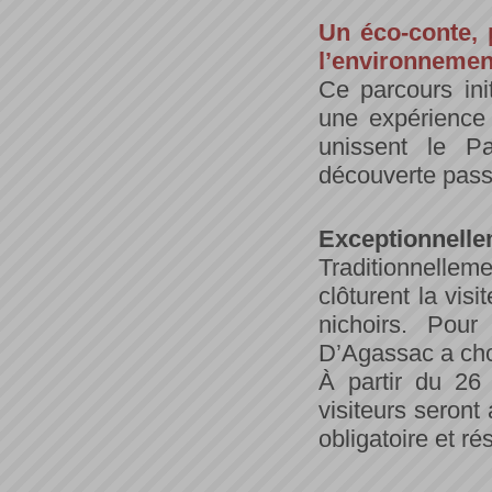
Un éco-conte, p
l’environnement
Ce parcours init
une expérience 
unissent le P
découverte pass
Exceptionnellem
Traditionnelle
clôturent la vis
nichoirs. Pour
D’Agassac a choi
À partir du 26
visiteurs seron
obligatoire et ré