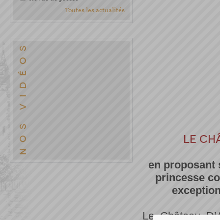
Toutes les actualités
LE CH
en proposant s
princesse con
exception
Le Château D’A