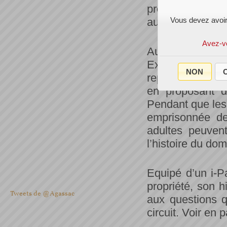
proposer de l’o
audio et vidéo 
Vous devez avoir
Avez-v
Auréolé de sa
Exceptionnel 
NON
O
reprendre son co
en proposant d
Pendant que les 
emprisonnée de
adultes peuvent
l’histoire du do
Equipé d’un i-Pa
propriété, son h
Tweets de @Agassac
aux questions q
circuit. Voir en 