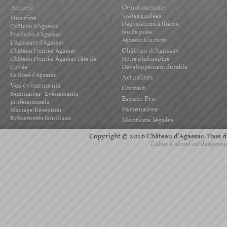
Accueil
Oenotourisme
Visites guidées
Nos vins
Dégustations à thème
Château d'Agassac
Jeu de piste
Précision d'Agassac
Agassac à la carte
L'Agassant d'Agassac
Château d'Agassac
Château Pomiès-Agassac
Château Pomiès-Agassac Tête de
Notre philosophie
Cuvée
Développement durable
Le Rosé d'Agassac
Actualités
Vos évènements
Contact
Séminaires - Evènements
Espace Pro
professionnels
Partenaires
Mariage/Réception -
Evènements familiaux
Mentions légales
Copyright © 2026 Château d'Agassac. Tous dro
L'abus d'alcool est dangereu