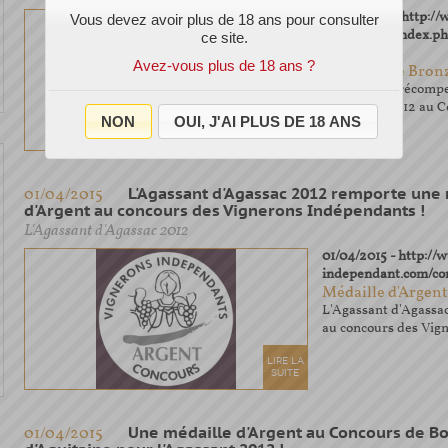
02/04/2015 - http:/
Vous devez avoir plus de 18 ans pour consulter
macon.com/index.ph
ce site.
resultat
Avez-vous plus de 18 ans ?
Médaille de Bron
De nouveau récompe
l'Agassant 2012 au 
NON
OUI, J'AI PLUS DE 18 ANS
LIRE LA
SUITE
01/04/2015
L'Agassant d'Agassac 2012 remporte une
d'Argent au concours des Vignerons Indépendants !
L'Agassant d'Agassac 2012
01/04/2015 - http:/
independant.com/co
Médaille d'Argent
L'Agassant d'Agassa
au concours des Vig
LIRE LA
SUITE
01/04/2015
Une médaille d'Argent au Concours de B