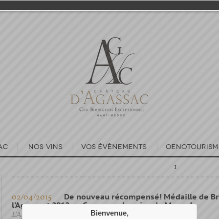
1
02/04/2015
De nouveau récompensé! Médaille de B
l'Agassant 2012 au Concours des vins de Macon!
Bienvenue,
L'Agassant d'Agassac 2012