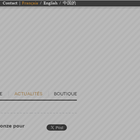
Contact
|
Français
/
English
/
中国的
ronze pour