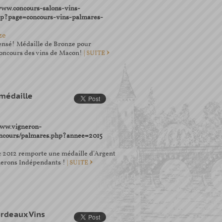
/www.concours-salons-vins-
p?page=concours-vins-palmares-
ze
nsé! Médaille de Bronze pour
Concours des vins de Macon!
| SUITE
 médaille
/www.vigneron-
ncours/palmares.php?annee=2015
c 2012 remporte une médaille d'Argent
nerons Indépendants !
| SUITE
ordeaux Vins